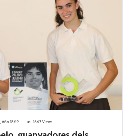
,
Año 18/19
1667 Views
spejo, guanyadores dels