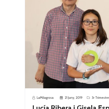
LaMilagrosa
21 Juny, 2019
3r Trimestre
Lucía Ribera i Gisela E