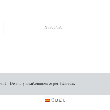
Next Post
yent | Diseño y mantenimiento por
bitmedia
Català