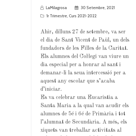
LaMilagrosa
30 Setembre, 2021
1r Trimestre
,
Curs 2021-2022
Ahir, dilluns 27 de setembre, va ser
el dia de Sant Vicent de Paül, un dels
fundadors de les Filles de la Caritat.
Els alumnes del Col·legi van viure un
dia especial per a honrar al sant i
demanar-li la seua intercessió per a
aquest any escolar que s’acaba
d’iniciar.
Es va celebrar una Eucaristia a
Santa Maria a la qual van acudir els
alumnes de 5é i 6é de Primària i tot
l’alumnat de Secundària. A més, els
xiquets van treballar activitats al