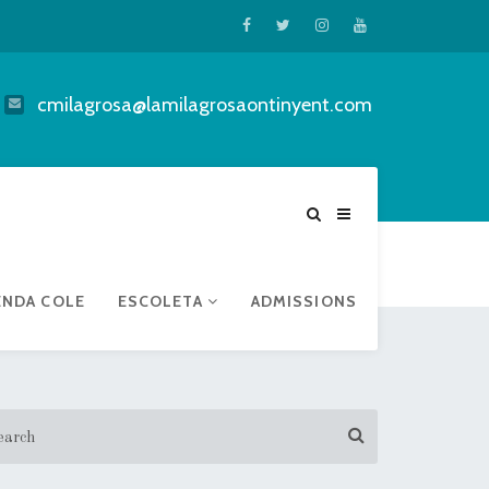
cmilagrosa@lamilagrosaontinyent.com
ENDA COLE
ESCOLETA
ADMISSIONS