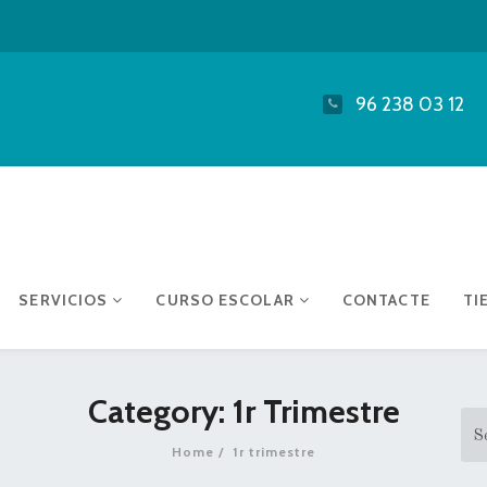
96 238 03 12
SERVICIOS
CURSO ESCOLAR
CONTACTE
TI
Category: 1r Trimestre
Home
1r trimestre