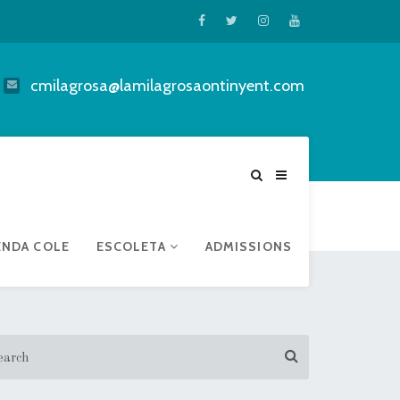
cmilagrosa@lamilagrosaontinyent.com
ENDA COLE
ESCOLETA
ADMISSIONS