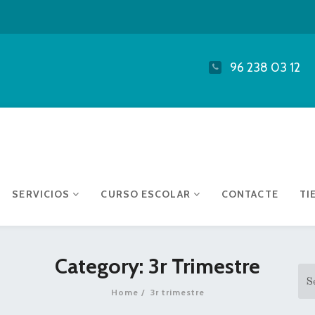
96 238 03 12
SERVICIOS
CURSO ESCOLAR
CONTACTE
TI
Category: 3r Trimestre
Home
3r trimestre