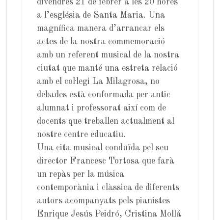
divendres 21 de febrer a les 20 hores
a l’església de Santa Maria. Una
magnífica manera d’arrancar els
actes de la nostra commemoració
amb un referent musical de la nostra
ciutat que manté una estreta relació
amb el col·legi La Milagrosa, no
debades està conformada per antic
alumnat i professorat així com de
docents que treballen actualment al
nostre centre educatiu.
Una cita musical conduïda pel seu
director Francesc Tortosa que farà
un repàs per la música
contemporània i clàssica de diferents
autors acompanyats pels pianistes
Enrique Jesús Peidró, Cristina Mollá