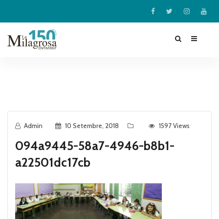
Admin
10 Setembre, 2018
1597 Views
094a9445-58a7-4946-b8b1-
a22501dc17cb