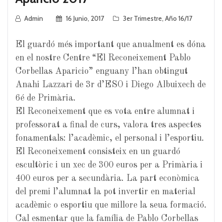
Admin
16 Junio, 2017
3er Trimestre
,
Año 16/17
El guardó més important que anualment es dóna
en el nostre Centre “El Reconeixement Pablo
Corbellas Aparicio” enguany l’han obtingut
Anahi Lazzari de 3r d’ESO i Diego Albuixech de
6é de Primària.
El Reconeixement que es vota entre alumnat i
professorat a final de curs, valora tres aspectes
fonamentals: l’acadèmic, el personal i l’esportiu.
El Reconeixement consisteix en un guardó
escultòric i un xec de 300 euros per a Primària i
400 euros per a secundària. La part econòmica
del premi l’alumnat la pot invertir en material
acadèmic o esportiu que millore la seua formació.
Cal esmentar que la família de Pablo Corbellas