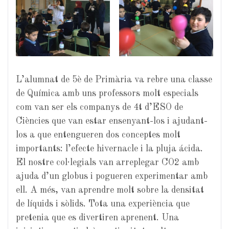
L’alumnat de 5è de Primària va rebre una classe
de Química amb uns professors molt especials
com van ser els companys de 4t d’ESO de
Ciències que van estar ensenyant-los i ajudant-
los a que entengueren dos conceptes molt
importants: l’efecte hivernacle i la pluja ácida.
El nostre col·legials van arreplegar CO2 amb
ajuda d’un globus i pogueren experimentar amb
ell. A més, van aprendre molt sobre la densitat
de líquids i sòlids. Tota una experiència que
pretenia que es divertiren aprenent. Una