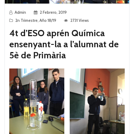
Admin
2 Febrero, 2019
2n Trimestre
,
Año 18/19
2731 Views
4t d’ESO aprén Química
ensenyant-la a l’alumnat de
5è de Primària