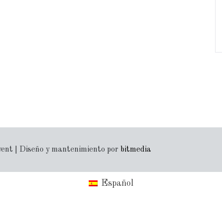
yent | Diseño y mantenimiento por
bitmedia
Español