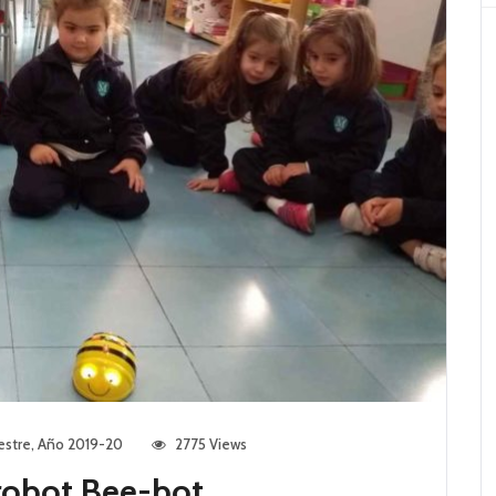
estre
,
Año 2019-20
2775 Views
 robot Bee-bot