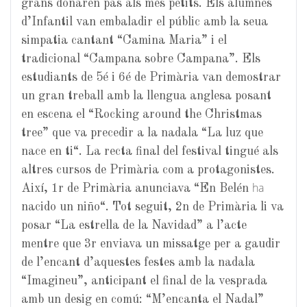
grans donaren pas als més petits. Els alumnes
d’Infantil van
embaladir
el públic amb la seua
simpatia cantant “Camina Maria” i el
tradicional “Campana sobre Campana”. Els
estudiants de 5é i 6é de Primària van demostrar
un gran treball amb la llengua anglesa posant
en escena el “
Rocking
around
the
Christmas
tree
” que va precedir a la nadala “La
luz
que
nace
en
ti
“. La recta final del festival tingué als
altres cursos de Primària com a protagonistes.
ha
Així, 1r de Primària anunciava “En
Belén
nacido
un
niño
“. Tot seguit, 2n de Primària li va
posar “
La estrella
de la
Navidad
” a l’acte
mentre que 3r enviava un missatge per a gaudir
de l’encant d’aquestes festes amb la nadala
“Imagineu”, anticipant el final de la vesprada
amb un desig en comú: “M’encanta el Nadal”