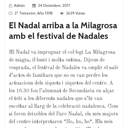
Admin
24 Diciembre, 2017
2º Trimestre
,
Año 17/18
2639 Views
El Nadal arriba a la Milagrosa
amb el festival de Nadales
El Nadal va impregnar el col·legi La
Milagrosa
de màgia, il·lusió i molta estima. Dijous de
vesprada, el festival de Nadales va omplir el saló
d’actes de familiars que no es van perdre les
actuacions dels xiquets i xiquetes del centre. A
les 16.30 fou l’alumnat de Secundària en alçar
el teló a les diferents nadales que s’hi van
escoltar al llarg de la celebració nadalenca. Com
si foren deixebles del Pare Nadal, els més majors
del centre interpretaren “
Ho
,
ho
,
ho
“. Els més