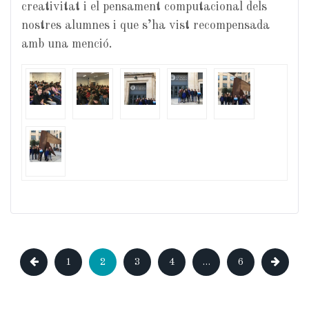
creativitat i el pensament computacional dels
nostres alumnes i que s’ha vist recompensada
amb una menció.
1
2
3
4
…
6