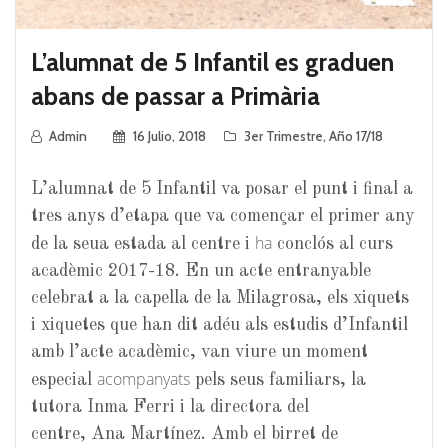
L’alumnat de 5 Infantil es graduen
abans de passar a Primària
Admin
16 Julio, 2018
3er Trimestre
,
Año 17/18
L’alumnat de 5 Infantil va posar el
punt i final
a
tres anys d’etapa que va començar el primer any
ha
de la seua estada al centre i
conclós
al curs
acadèmic 2017-18. En un acte entranyable
celebrat a la capella de la
Milagrosa
, els xiquets
i xiquetes que han dit adéu als estudis d’Infantil
amb l’acte acadèmic, van viure un moment
acompanyats
especial
pels seus familiars, la
tutora
Inma
Ferri i la directora del
centre,
Ana
Martínez. Amb el birret de