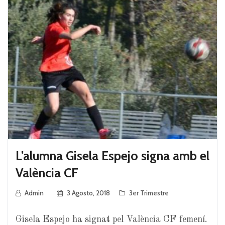
L’alumna Gisela Espejo signa amb el
València CF
Admin
3 Agosto, 2018
3er Trimestre
Gisela Espejo ha signat pel València CF femení.