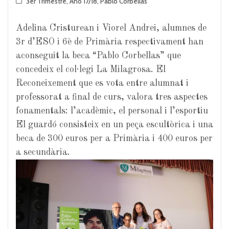
3er Trimestre
,
Año 17/18
,
Pablo Corbellas
Adelina Cristurean i Viorel Andrei, alumnes de
3r d’ESO i 6è de Primària respectivament han
aconseguit la beca “Pablo Corbellas” que
concedeix el col·legi La Milagrosa. El
Reconeixement que es vota entre alumnat i
professorat a final de curs, valora tres aspectes
fonamentals: l’acadèmic, el personal i l’esportiu
El guardó consisteix en un peça escultòrica i una
beca de 300 euros per a Primària i 400 euros per
a secundària.