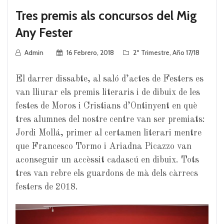
Tres premis als concursos del Mig
Any Fester
Admin
16 Febrero, 2018
2º Trimestre
,
Año 17/18
El darrer dissabte, al saló d’actes de Festers es
van lliurar els premis literaris i de dibuix de les
festes de Moros i Cristians d’Ontinyent en què
tres alumnes del nostre centre van ser premiats:
Jordi Mollá, primer al certamen literari mentre
que Francesco Tormo i Ariadna Picazzo van
aconseguir un accèssit cadascú en dibuix. Tots
tres van rebre els guardons de mà dels càrrecs
festers de 2018.