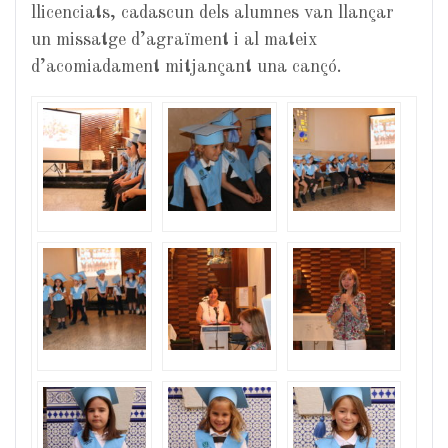
llicenciats, cadascun dels alumnes van llançar
un missatge d’agraïment i al mateix
d’acomiadament mitjançant una cançó.