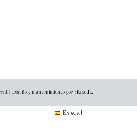
yent | Diseño y mantenimiento por
bitmedia
Español